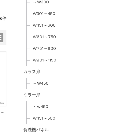
～W300
W301～450
8件
W451～600
W601～750
W751～900
W901～1150
ガラス扉
～W450
ミラー扉
～w450
1～
W451～500
食洗機パネル