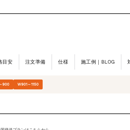
格目安
注文準備
仕様
施工例｜BLOG
～900
W901～1150
全国発送プランはこちらから