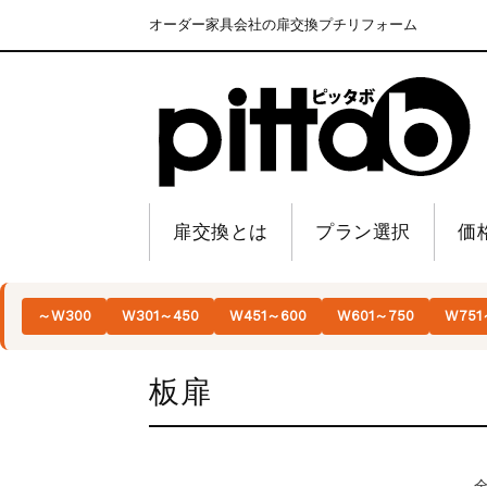
オーダー家具会社の扉交換プチリフォーム
扉交換とは
プラン選択
価
～W300
W301～450
W451～600
W601～750
W751
板扉