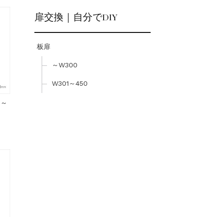
扉交換｜自分でDIY
板扉
～W300
W301～450
1～