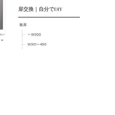
扉交換｜自分でDIY
板扉
～W300
 ×
W301～450