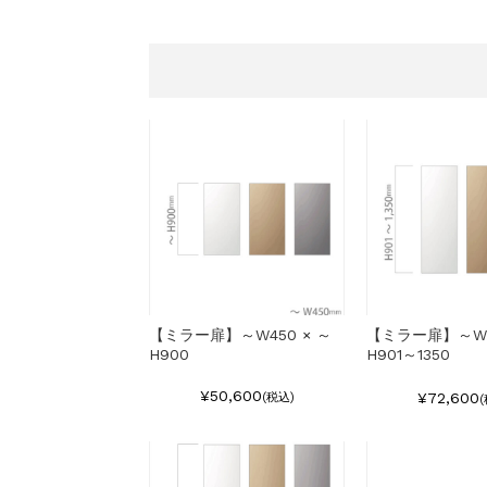
【ミラー扉】～W450 × ～
【ミラー扉】～W4
H900
H901～1350
¥50,600
¥72,600
(税込)