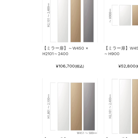
【ミラー扉】～W450 ×
【ミラー扉】W451
H2101～2400
～H900
¥106,700
¥52,800
(税込)
(