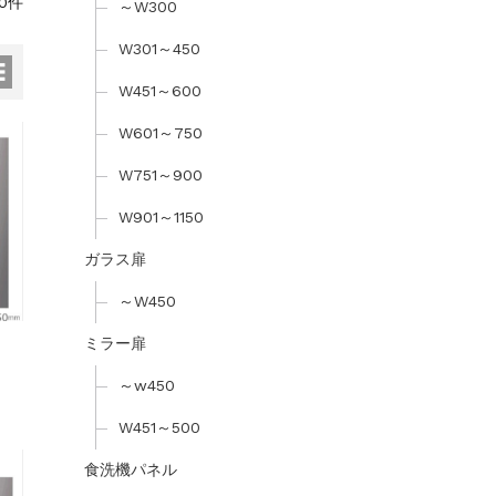
0件
～W300
W301～450
W451～600
W601～750
W751～900
W901～1150
ガラス扉
～W450
ミラー扉
～w450
W451～500
食洗機パネル