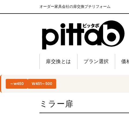
オーダー家具会社の扉交換プチリフォーム
扉交換とは
プラン選択
価
～w450
W451～500
ミラー扉