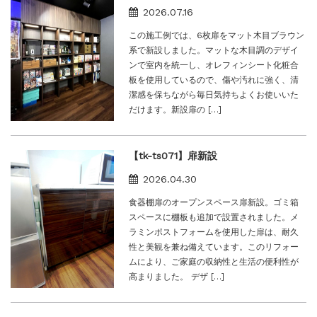
2026.07.16
この施工例では、6枚扉をマット木目ブラウン
系で新設しました。マットな木目調のデザイ
ンで室内を統一し、オレフィンシート化粧合
板を使用しているので、傷や汚れに強く、清
潔感を保ちながら毎日気持ちよくお使いいた
だけます。新設扉の […]
【tk-ts071】扉新設
2026.04.30
食器棚扉のオープンスペース扉新設。ゴミ箱
スペースに棚板も追加で設置されました。メ
ラミンポストフォームを使用した扉は、耐久
性と美観を兼ね備えています。このリフォー
ムにより、ご家庭の収納性と生活の便利性が
高まりました。 デザ […]