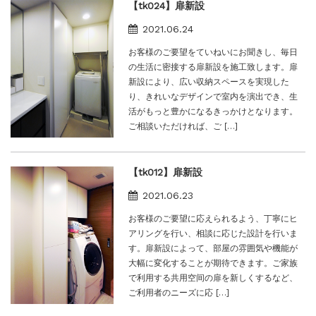
【tk024】扉新設
2021.06.24
お客様のご要望をていねいにお聞きし、毎日
の生活に密接する扉新設を施工致します。扉
新設により、広い収納スペースを実現した
り、きれいなデザインで室内を演出でき、生
活がもっと豊かになるきっかけとなります。
ご相談いただければ、ご […]
【tk012】扉新設
2021.06.23
お客様のご要望に応えられるよう、丁寧にヒ
アリングを行い、相談に応じた設計を行いま
す。扉新設によって、部屋の雰囲気や機能が
大幅に変化することが期待できます。ご家族
で利用する共用空间の扉を新しくするなど、
ご利用者のニーズに応 […]