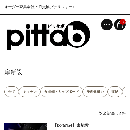
オーダー家具会社の扉交換プチリフォーム
0
扉新設
全て
キッチン
食器棚・カップボード
洗面化粧台
収納
吊
対象記事：5件
【tk-ts154】扉新設