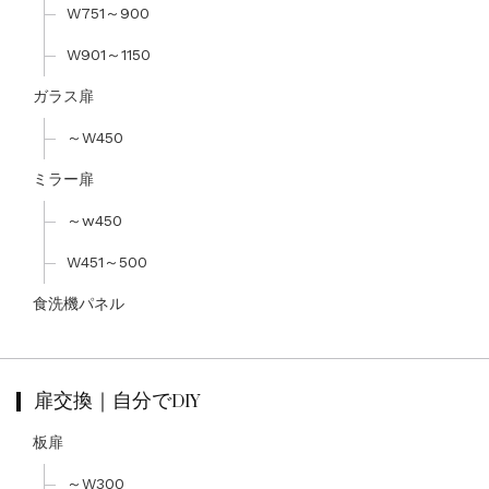
W751～900
W901～1150
ガラス扉
～W450
ミラー扉
～w450
W451～500
食洗機パネル
扉交換｜自分でDIY
板扉
～W300