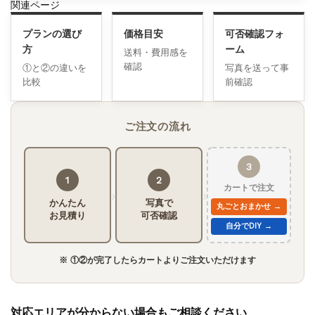
関連ページ
プランの選び
価格目安
可否確認フォ
方
ーム
送料・費用感を
確認
①と②の違いを
写真を送って事
比較
前確認
ご注文の流れ
3
1
2
カートで注文
›
›
かんたん
写真で
丸ごとおまかせ →
お見積り
可否確認
自分でDIY →
※ ①②が完了したらカートよりご注文いただけます
対応エリアが分からない場合もご相談ください