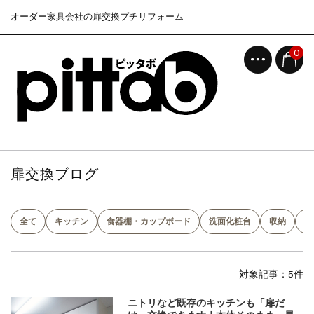
オーダー家具会社の扉交換プチリフォーム
0
扉交換ブログ
全て
キッチン
食器棚・カップボード
洗面化粧台
収納
吊
対象記事：5件
ニトリなど既存のキッチンも「扉だ