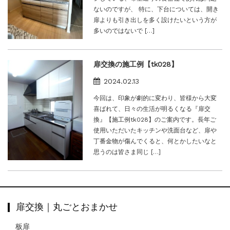
ないのですが、 特に、下台については、開き
扉よりも引き出しを多く設けたいという方が
多いのではないで […]
扉交換の施工例【tk028】
2024.02.13
今回は、印象が劇的に変わり、皆様から大変
喜ばれて、日々の生活が明るくなる『扉交
換』【施工例tk028】のご案内です。長年ご
使用いただいたキッチンや洗面台など、扉や
丁番金物が傷んでくると、何とかしたいなと
思うのは皆さま同じ […]
扉交換｜丸ごとおまかせ
板扉