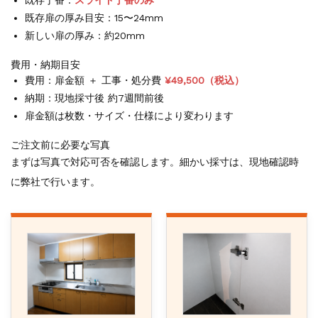
既存丁番：
スライド丁番のみ
既存扉の厚み目安：15〜24mm
新しい扉の厚み：約20mm
費用・納期目安
費用：扉金額 ＋ 工事・処分費
¥49,500（税込）
納期：現地採寸後 約7週間前後
扉金額は枚数・サイズ・仕様により変わります
ご注文前に必要な写真
まずは写真で対応可否を確認します。細かい採寸は、現地確認時
に弊社で行います。