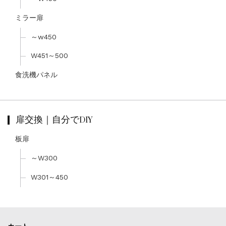
ミラー扉
～w450
W451～500
食洗機パネル
扉交換｜自分でDIY
板扉
～W300
W301～450