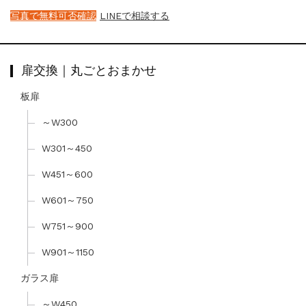
写真で無料可否確認
LINEで相談する
扉交換｜丸ごとおまかせ
板扉
～W300
W301～450
W451～600
W601～750
W751～900
W901～1150
ガラス扉
～W450