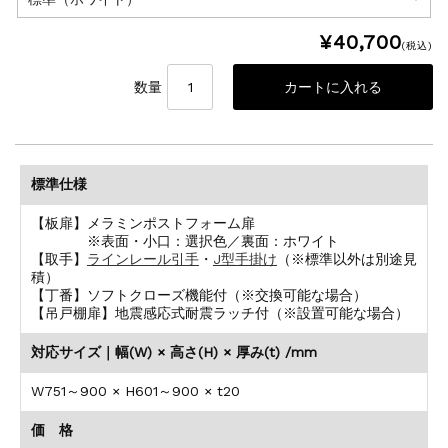
¥40,700
(税込)
数量
標準仕様
【板扉】メラミンポストフォーム扉
※表面・小口：選択色／裏面：ホワイト
【取手】
ラインレール引手
・
J型手掛け
（※標準以外は別途見
積）
【丁番】ソフトクローズ機能付（※交換可能な場合）
【吊戸棚扉】地震感応式耐震ラッチ付（※設置可能な場合）
対応サイズ｜幅(W) × 高さ(H) × 厚み(t) /mm
W751～900 × H601～900 × t20
価 格