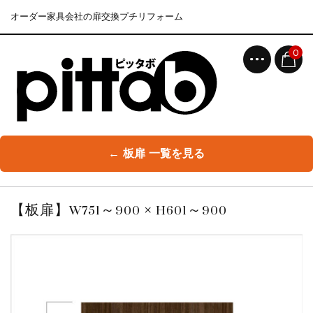
オーダー家具会社の扉交換プチリフォーム
0
← 板扉 一覧を見る
【板扉】W751～900 × H601～900