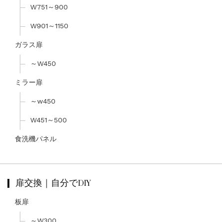
W751～900
W901～1150
ガラス扉
～W450
ミラー扉
～w450
W451～500
食洗機パネル
扉交換｜自分でDIY
板扉
～W300