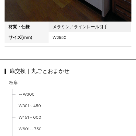
材質・仕様
メラミン／ラインレール引手
サイズ(mm)
W2550
扉交換｜丸ごとおまかせ
板扉
～W300
W301～450
W451～600
W601～750