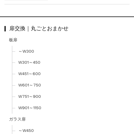
扉交換｜丸ごとおまかせ
板扉
～W300
W301～450
W451～600
W601～750
W751～900
W901～1150
ガラス扉
～W450