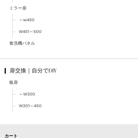
ミラー扉
～w450
W451～500
食洗機パネル
扉交換｜自分でDIY
板扉
～W300
W301～450
カート