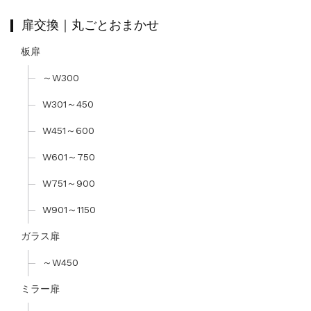
扉交換｜丸ごとおまかせ
板扉
～W300
W301～450
W451～600
W601～750
W751～900
W901～1150
ガラス扉
～W450
ミラー扉