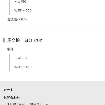
～w450
W451～500
食洗機パネル
扉交換｜自分でDIY
板扉
～W300
W301～450
カート
お問合わせ
TELお打ち合わせ希望フォーム