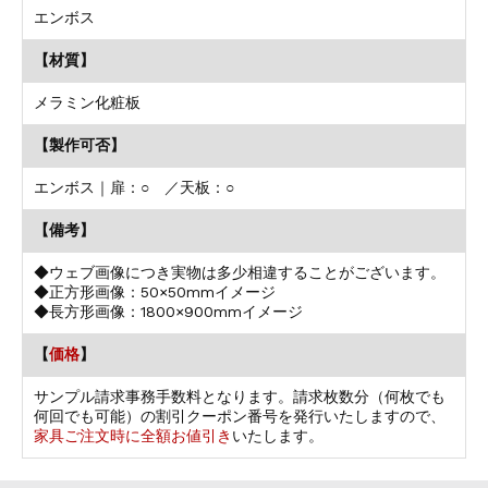
エンボス
【材質】
メラミン化粧板
【製作可否】
エンボス｜扉：○ ／天板：○
【備考】
◆ウェブ画像につき実物は多少相違することがございます。
◆正方形画像：50×50mmイメージ
◆長方形画像：1800×900mmイメージ
【
価格
】
サンプル請求事務手数料となります。請求枚数分（何枚でも
何回でも可能）の割引クーポン番号を発行いたしますので、
家具ご注文時に全額お値引き
いたします。