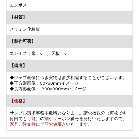
エンボス
【材質】
メラミン化粧板
【製作可否】
エンボス｜扉：○ ／天板：○
【備考】
◆ウェブ画像につき実物は多少相違することがございます。
◆正方形画像：50×50mmイメージ
◆長方形画像：1800×900mmイメージ
【
価格
】
サンプル請求事務手数料となります。請求枚数分（何枚でも
何回でも可能）の割引クーポン番号を発行いたしますので、
家具ご注文時に全額お値引き
いたします。