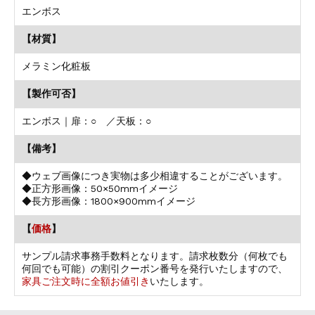
エンボス
【材質】
メラミン化粧板
【製作可否】
エンボス｜扉：○ ／天板：○
【備考】
◆ウェブ画像につき実物は多少相違することがございます。
◆正方形画像：50×50mmイメージ
◆長方形画像：1800×900mmイメージ
【
価格
】
サンプル請求事務手数料となります。請求枚数分（何枚でも
何回でも可能）の割引クーポン番号を発行いたしますので、
家具ご注文時に全額お値引き
いたします。