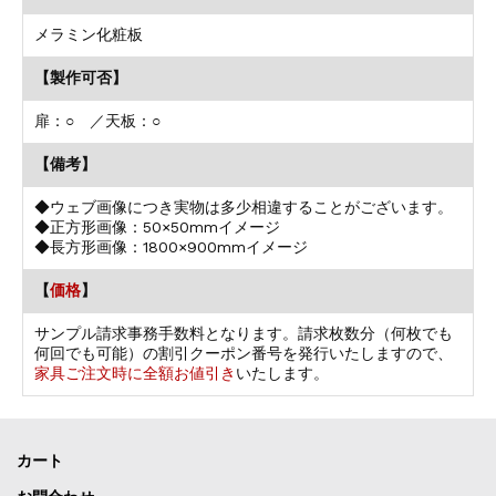
メラミン化粧板
【製作可否】
扉：○ ／天板：○
【備考】
◆ウェブ画像につき実物は多少相違することがございます。
◆正方形画像：50×50mmイメージ
◆長方形画像：1800×900mmイメージ
【
価格
】
サンプル請求事務手数料となります。請求枚数分（何枚でも
何回でも可能）の割引クーポン番号を発行いたしますので、
家具ご注文時に全額お値引き
いたします。
カート