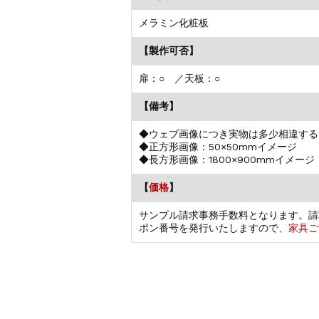
メラミン化粧板
【製作可否】
扉：○ ／天板：○
【備考】
◆ウェブ画像につき実物は多少相違する
◆正方形画像：50×50mmイメージ
◆長方形画像：1800×900mmイメージ
【
価格
】
サンプル請求事務手数料となります。請
ポン番号を発行いたしますので、
家具ご