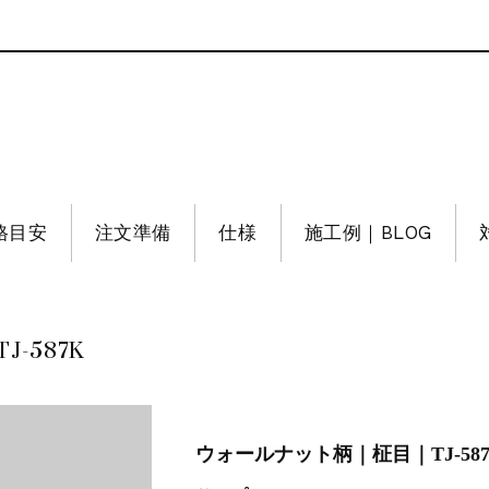
格目安
注文準備
仕様
施工例｜BLOG
587K
ウォールナット柄｜柾目｜TJ-58