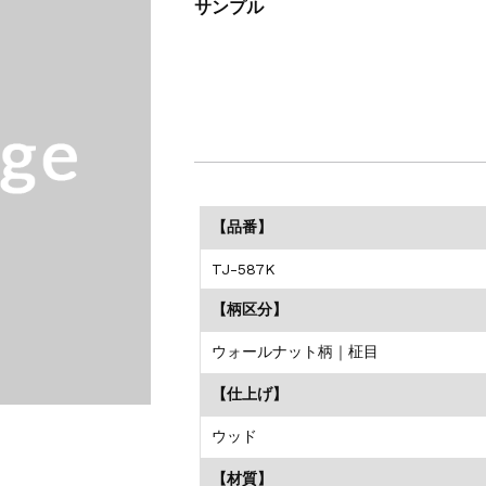
サンプル
【品番】
TJ-587K
【柄区分】
ウォールナット柄｜柾目
【仕上げ】
ウッド
【材質】