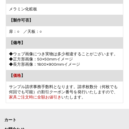
メラミン化粧板
【製作可否】
扉：○ ／天板：○
【備考】
◆ウェブ画像につき実物は多少相違することがございます。
◆正方形画像：50×50mmイメージ
◆長方形画像：1800×900mmイメージ
【
価格
】
サンプル請求事務手数料となります。請求枚数分（何枚でも
何回でも可能）の割引クーポン番号を発行いたしますので、
家具ご注文時に全額お値引き
いたします。
カート