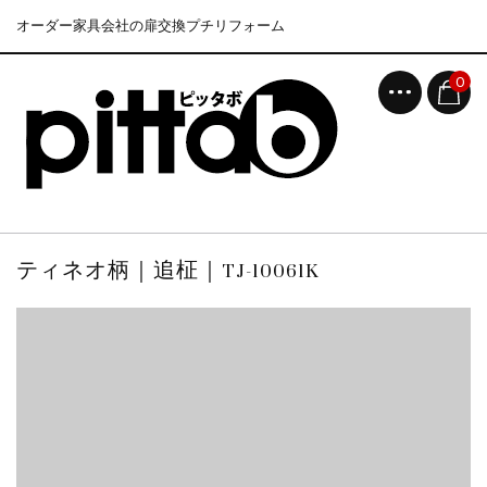
オーダー家具会社の扉交換プチリフォーム
0
ティネオ柄｜追柾｜TJ-10061K