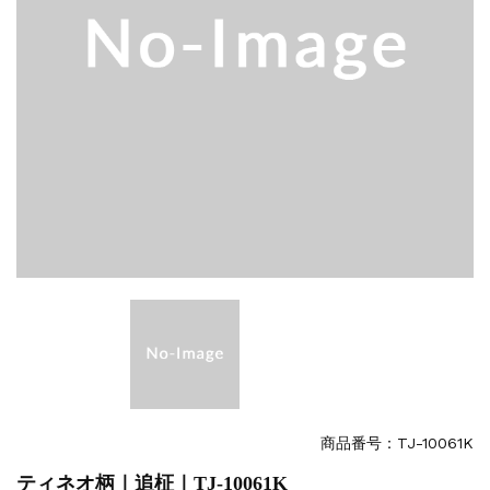
商品番号：TJ-10061K
ティネオ柄｜追柾｜TJ-10061K