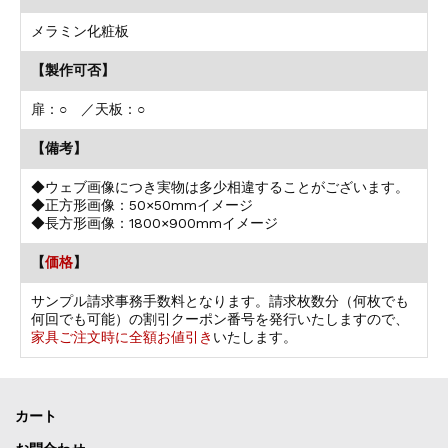
メラミン化粧板
【製作可否】
扉：○ ／天板：○
【備考】
◆ウェブ画像につき実物は多少相違することがございます。
◆正方形画像：50×50mmイメージ
◆長方形画像：1800×900mmイメージ
【
価格
】
サンプル請求事務手数料となります。請求枚数分（何枚でも
何回でも可能）の割引クーポン番号を発行いたしますので、
家具ご注文時に全額お値引き
いたします。
カート