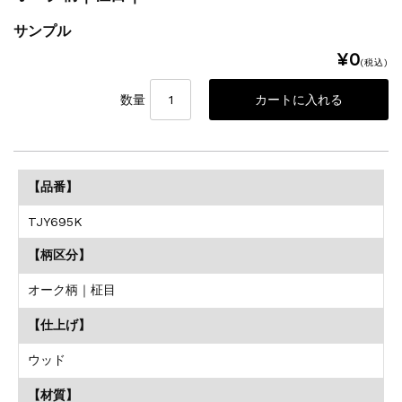
サンプル
¥0
(税込)
数量
【品番】
TJY695K
【柄区分】
オーク柄｜柾目
【仕上げ】
ウッド
【材質】