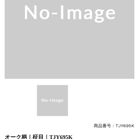
商品番号：TJY695K
オーク柄｜柾目｜TJY695K