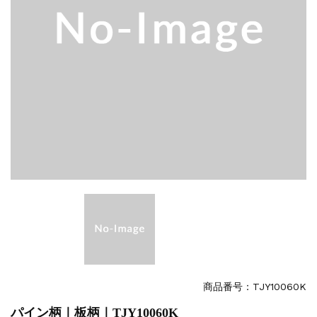
商品番号：TJY10060K
パイン柄｜板柄｜TJY10060K