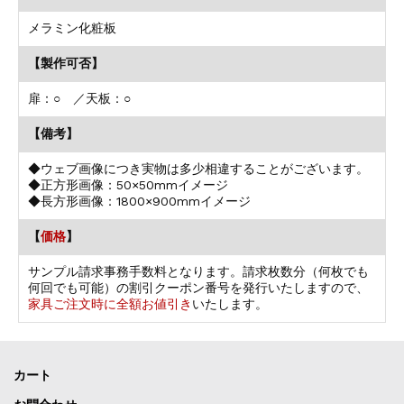
メラミン化粧板
【製作可否】
扉：○ ／天板：○
【備考】
◆ウェブ画像につき実物は多少相違することがございます。
◆正方形画像：50×50mmイメージ
◆長方形画像：1800×900mmイメージ
【
価格
】
サンプル請求事務手数料となります。請求枚数分（何枚でも
何回でも可能）の割引クーポン番号を発行いたしますので、
家具ご注文時に全額お値引き
いたします。
カート