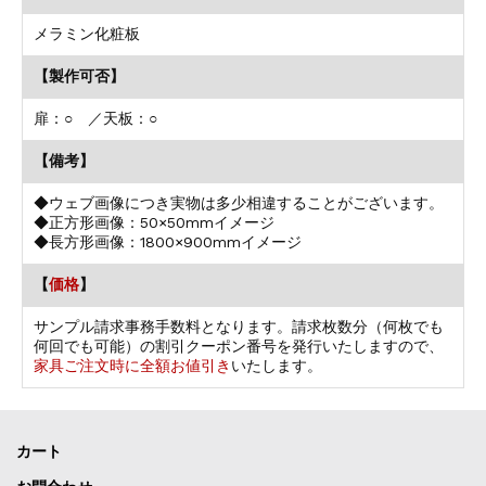
メラミン化粧板
【製作可否】
扉：○ ／天板：○
【備考】
◆ウェブ画像につき実物は多少相違することがございます。
◆正方形画像：50×50mmイメージ
◆長方形画像：1800×900mmイメージ
【
価格
】
サンプル請求事務手数料となります。請求枚数分（何枚でも
何回でも可能）の割引クーポン番号を発行いたしますので、
家具ご注文時に全額お値引き
いたします。
カート