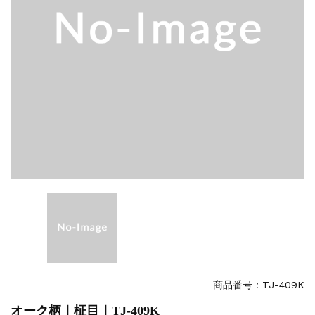
商品番号：TJ-409K
オーク柄｜柾目｜TJ-409K