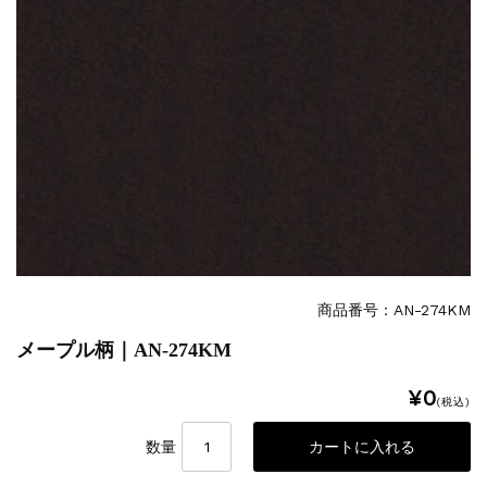
商品番号：AN-274KM
メープル柄｜AN-274KM
¥0
(税込)
数量